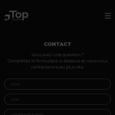
Skip
to
main
Men
Sluit
navigation
men
CONTACT
Vous avez une question ?
Complétez le formulaire ci-dessous et nous vous
contacterons au plus vite.