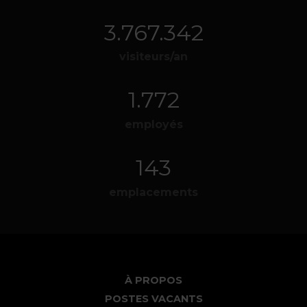
4.168.920
visiteurs/an
1.960
employés
158
emplacements
À PROPOS
POSTES VACANTS