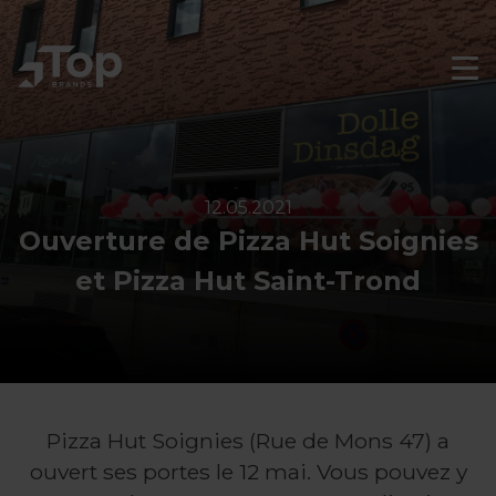
Skip
to
main
Men
Sluit
navigation
men
12.05.2021
Ouverture de Pizza Hut Soignies
et Pizza Hut Saint-Trond
Pizza Hut Soignies (Rue de Mons 47) a
ouvert ses portes le 12 mai. Vous pouvez y