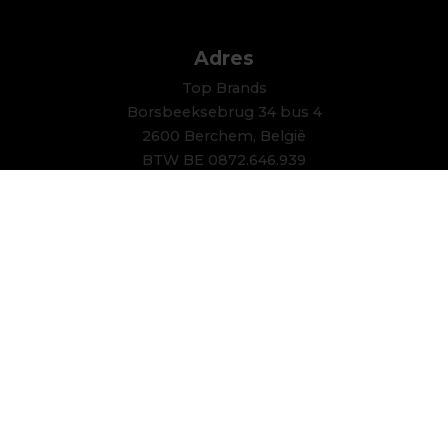
Adres
Top Brands
Borsbeeksebrug 34 bus 4
2600 Berchem, België
BTW BE 0872.646.939
Contact
+32 (0)3 281 33 03
Volg ons