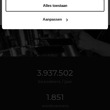
Alles toestaan
Aanpassen
4.254.000
bezoekers / jaar
2.000
werknemers