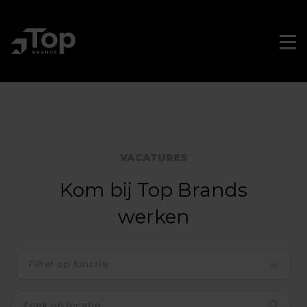
Skip
to
main
Men
Sluit
navigation
men
VACATURES
Kom bij Top Brands
werken